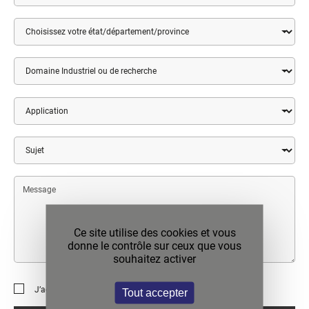
Pays
État
/
Département
/
Domaine
Province
Industriel
ou
de
Application
recherche
Sujet
Message
Ce site utilise des cookies et vous
donne le contrôle sur ceux que vous
souhaitez activer
J’accepte la
politique de confidentialité
.
Tout accepter