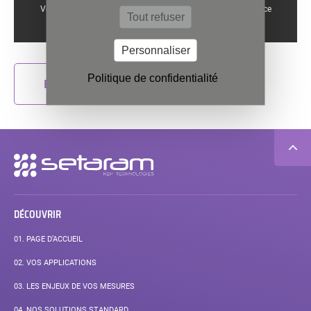
Vous devez autoriser reCAPTCHA si vous souhaitez utiliser ce
Tout refuser
Autoriser
formulaire.
Personnaliser
Politique de confidentialité
ENVOYER
Navigation
secondaire
DÉCOUVRIR
01.
PAGE D’ACCUEIL
02.
VOS APPLICATIONS
03.
LES ENJEUX DE VOS MESURES
04.
NOS SOLUTIONS STANDARD