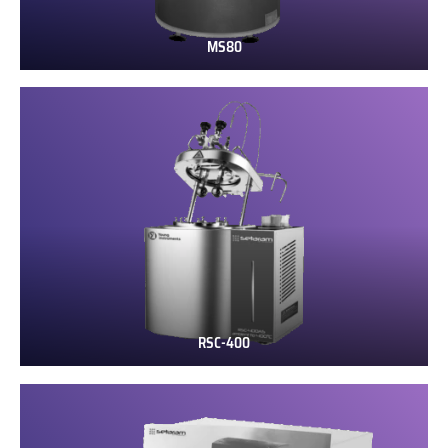
MS80
MS80
RSC-400
RSC-
400