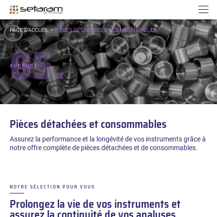
Panneau de gestion des cookies
Aller au contenu
Aller à la navigation
N
VOUS
PAGE D'ACCUEIL
>
PIÈCES DÉTACHÉES ET CONSOMMABLES
ÊTES
05.
ICI :
SUPPORT
Pièces détachées et consommables
Assurez la performance et la longévité de vos instruments grâce à
notre offre complète de pièces détachées et de consommables.
NOTRE SÉLECTION POUR VOUS
–
Prolongez la vie de vos instruments et
assurez la continuité de vos analyses