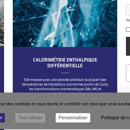
E-
ma
Vo
CALORIMÉTRIE ENTHALPIQUE
DIFFÉRENTIELLE
Elle mesure avec une grande précision la plupart des
températures de transitions comme les points de Curie,
les transformations martensitiques (Ms, Mf) et
austénitiques (As, Af).
ilise des cookies et vous donne le contrôle sur ceux que vous souhai
r
Tout refuser
Personnaliser
Politique de c