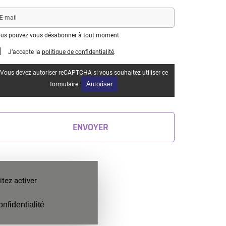
il
us pouvez vous désabonner à tout moment
J’accepte la
politique de confidentialité
.
Vous devez autoriser reCAPTCHA si vous souhaitez utiliser ce
Autoriser
formulaire.
ENVOYER
tez activer
onfidentialité