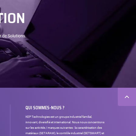
TION
r de Solutions.
QUI SOMMES-NOUS ?
KEP Technologies est un groupe industriel familial,
innovant, diversifié et international. Nous nous concentrons
sur les activités / marques suivantes : la caractérisation des
matériaux (SETARAM), le contrôle industriel (SETSMART) et