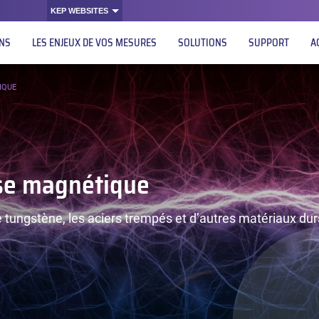
KEP WEBSITES
ONS
LES ENJEUX DE VOS MESURES
SOLUTIONS
SUPPORT
A
IQUE
ase magnétique
 tungstène, les aciers trempés et d’autres matériaux dur