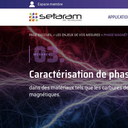
Navigation
Panneau de gestion des cookies
Aller au contenu
Aller à la navigation
Espace membre
principale
APPLICATI
VOUS
PAGE D'ACCUEIL
>
LES ENJEUX DE VOS MESURES
>
PHASE MAGNÉT
03.
ÊTES
ICI :
MESURES
Caractérisation de ph
dans des matériaux tels que les carbures de
magnétiques.