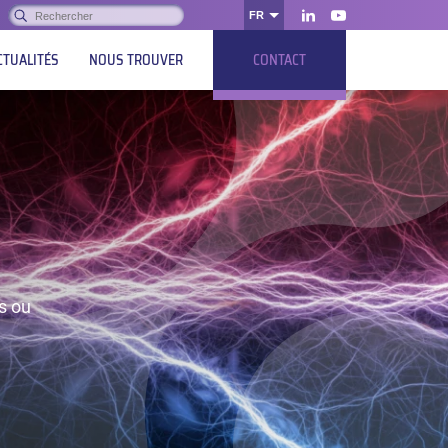
Rechercher :
FR
OK
LinkedIn
Youtube
CTUALITÉS
NOUS TROUVER
CONTACT
s ou