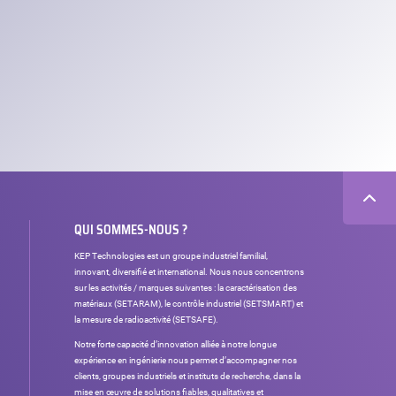
QUI SOMMES-NOUS ?
KEP Technologies est un groupe industriel familial,
innovant, diversifié et international. Nous nous concentrons
sur les activités / marques suivantes : la caractérisation des
matériaux (SETARAM), le contrôle industriel (SETSMART) et
la mesure de radioactivité (SETSAFE).
Notre forte capacité d’innovation alliée à notre longue
expérience en ingénierie nous permet d’accompagner nos
clients, groupes industriels et instituts de recherche, dans la
mise en œuvre de solutions fiables, qualitatives et