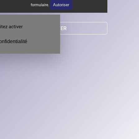
Autoriser
formulaire.
ENVOYER
tez activer
onfidentialité