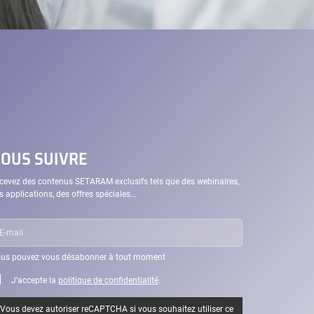
OUS SUIVRE
cevez des contenus SETARAM exclusifs tels que des webinaires,
s applications, des offres spéciales…
il
us pouvez vous désabonner à tout moment
J’accepte la
politique de confidentialité
.
Vous devez autoriser reCAPTCHA si vous souhaitez utiliser ce