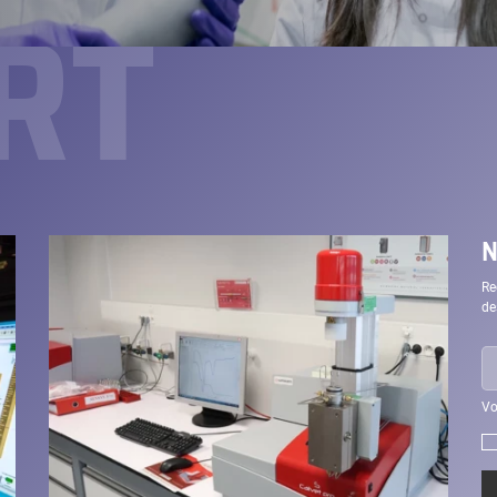
RT
N
Re
de
E-
ma
Vo