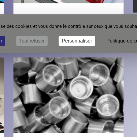
MAINTENANCE
ilise des cookies et vous donne le contrôle sur ceux que vous souhai
Optimisez le cycle de vie de votre instrument avec un
contrat de maintenance
r
Tout refuser
Personnaliser
Politique de c