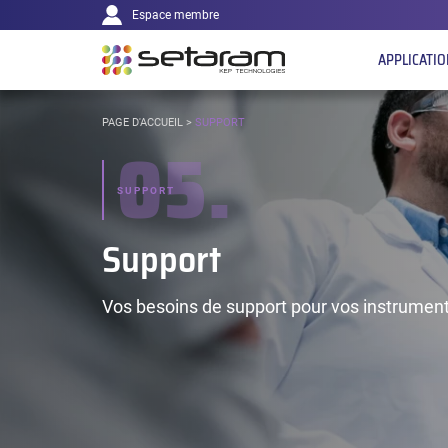
Navigation
Panneau de gestion des cookies
Aller au contenu
Aller à la navigation
Espace membre
principale
APPLICATI
VOUS
PAGE D'ACCUEIL
>
SUPPORT
05.
ÊTES
ICI :
SUPPORT
Support
Vos besoins de support pour vos instruments