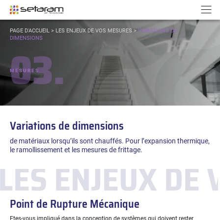
Panneau de gestion des cookies
Aller au contenu
Aller à la navigation
N
VOUS
PAGE D'ACCUEIL
>
LES ENJEUX DE VOS MESURES
>
VARIATIONS DE
ÊTES
DIMENSIONS
03.
ICI :
MESURES
Variations de dimensions
de matériaux lorsqu’ils sont chauffés. Pour l’expansion thermique,
le ramollissement et les mesures de frittage.
LES ENJEUX DE
Point de Rupture Mécanique
Etes-vous impliqué dans la conception de systèmes qui doivent rester