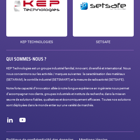
KEP TECHNOLOGIES
SETSAFE
QUI SOMMES-NOUS ?
KEP Technologies est un groupe industriel familial, innovant, diversifié et international. Nous
nous concentrons sur les activités / marques suivantes : la caractérisation des matériaux
(SETARAM), le contrôle industriel (SETSMART) et la mesure de radioactivité (SETSAFE).
Notre forte capacité d’innovation alliée à notre longue expérience en ingénierie nous permet
d’accompagner nos clients, groupes industriels et instituts de recherche, dans la mise en
œuvre de solutions fiables, qualitatives et économiquement efficaces. Toutes nos solutions
sont déployées dans le monde entier sur une variété de marchés.
Réseaux
sociaux
LinkedIn
Youtube
Liens
légaux