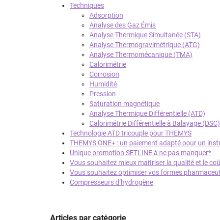
Techniques
Adsorption
Analyse des Gaz Émis
Analyse Thermique Simultanée (STA)
Analyse Thermogravimétrique (ATG)
Analyse Thermomécanique (TMA)
Calorimétrie
Corrosion
Humidité
Pression
Saturation magnétique
Analyse Thermique Différentielle (ATD)
Calorimétrie Différentielle à Balayage (DSC)
Technologie ATD tricouple pour THEMYS
THEMYS ONE+ : un paiement adapté pour un instr
Unique promotion SETLINE à ne pas manquer*
Vous souhaitez mieux maitriser la qualité et le co
Vous souhaitez optimiser vos formes pharmaceu
Compresseurs d’hydrogène
Articles par catégorie