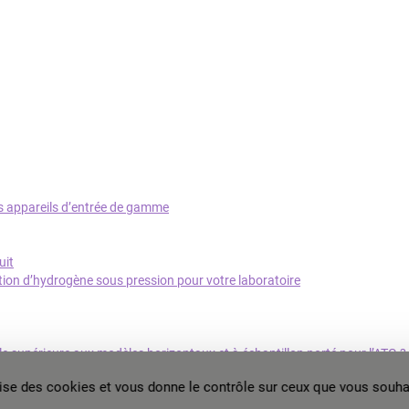
os appareils d’entrée de gamme
uit
ution d’hydrogène sous pression pour votre laboratoire
le supérieure aux modèles horizontaux et à échantillon porté pour l’ATG ?
e de Setline
ilise des cookies et vous donne le contrôle sur ceux que vous souhai
us de mesures ?