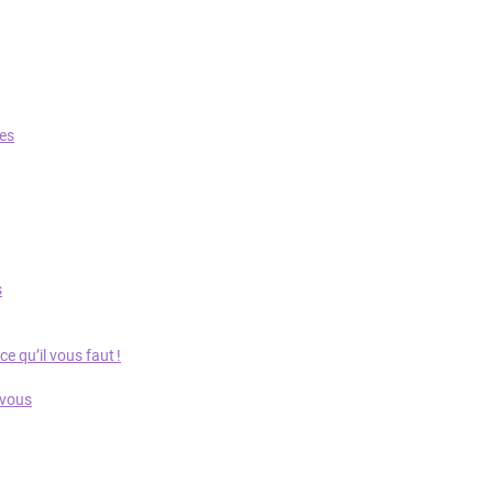
ues
s
 qu’il vous faut !
 vous