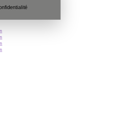
onfidentialité
in
in
in
in