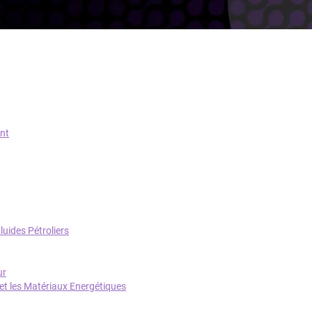
ent
uides Pétroliers
ur
 et les Matériaux Energétiques