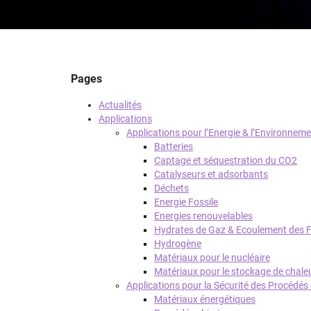
Pages
Actualités
Applications
Applications pour l’Energie & l’Environnem
Batteries
Captage et séquestration du CO2
Catalyseurs et adsorbants
Déchets
Energie Fossile
Energies renouvelables
Hydrates de Gaz & Ecoulement des Fl
Hydrogène
Matériaux pour le nucléaire
Matériaux pour le stockage de chale
Applications pour la Sécurité des Procédés
Matériaux énergétiques