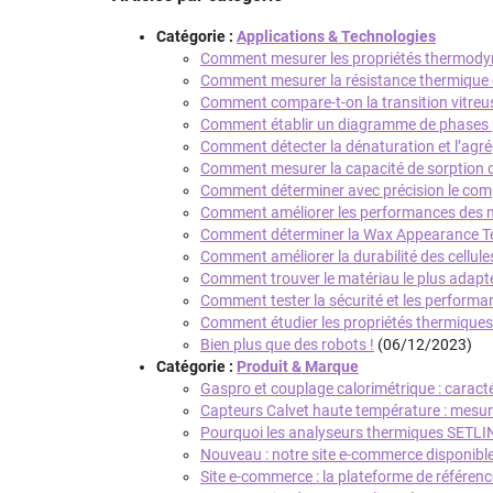
Catégorie :
Applications & Technologies
Comment mesurer les propriétés thermodyna
Comment mesurer la résistance thermique d
Comment compare-t-on la transition vitreu
Comment établir un diagramme de phases pr
Comment détecter la dénaturation et l’agré
Comment mesurer la capacité de sorption du
Comment déterminer avec précision le comp
Comment améliorer les performances des m
Comment déterminer la Wax Appearance Te
Comment améliorer la durabilité des cellul
Comment trouver le matériau le plus adapt
Comment tester la sécurité et les performa
Comment étudier les propriétés thermiques 
Bien plus que des robots !
(06/12/2023)
Catégorie :
Produit & Marque
Gaspro et couplage calorimétrique : carac
Capteurs Calvet haute température : mesu
Pourquoi les analyseurs thermiques SETLIN
Nouveau : notre site e-commerce disponible
Site e-commerce : la plateforme de référen