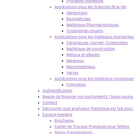
Procédés chimiques
Applications pour les Sciences de la Vie
Alimentaire
Biomolécules
Matériaux Pharmaceutiques
Organismes vivants
Applications pour les matériaux inorganiq
Céramiques, Cermet, Composites
Matériaux de construction
Métaux et alliages
Minéraux
Nanomatériaux
Verres
Applications pour les matériaux organique
Polymères
Authentification
Besoin de financer vos instruments ? Nous avons ce
Contact
Découvrez quel analyseur thermique est fait pour
Espace membre
Brochures
Cahier de Travaux Pratiques pour Setline
Notes d’applications