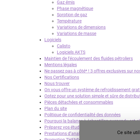
Gaz émis
Phase magnétique
Sorption de gaz
Température
Variations de dimensions
Variations de masse
Logiciels
Calisto
Logiciels AKTS
Maintien de l’écoulement des fluides pétroliers
Mentions légales
Ne passez pas à côté* ! 3 offres exclusives sur n
Nos Certifications
Nous trouver
On vous offre un système de refroidissement grat
Optez pour une solution simple et sûre de distrib
Pièces détachées et consommables
Plan du site
Politique de confidentialité des données
Pourquoi la balance à échantillon suspendu est-el
Préparez vos étudiants au monde du travail à l’aid
Ce site ut
Prestations d’analyse
Promotion THEMYS ONE : Et si on vous offrait pl