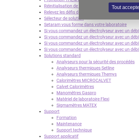
Réinitialisation de votre mot de passe
Tout accepte
Relevez les défis de développement de vos cataly
Sélecteur de solution
Setaram vous forme dans votre laboratoire
Si vous commandez un électrolyseur avec un débit 
Si vous commandez un électrolyseur avec un débit 
Si vous commandez un électrolyseur avec un débit 
Si vous commandez un électrolyseur avec un débit 
Solutions standard
Analyseurs pour la sécurité des procédés
Analyseurs thermiques Setline
Analyseurs thermiques Themys
Calorimètres MICROCALVET
Calvet Calorimètres
Manomètres Gaspro
Matériel de laboratoire Flexi
Sigmamètres MATEX
Support
Formation
Maintenance
Support technique
Support applicatif