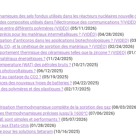
miques des sels fondus utilisés dans les réacteurs nucléaires nouvelle 
es composites utilisés dans l’électronique des communications ?(VIDÉO
se entre différents polymères (VIDÉO)
(05/11/2026)
écis pour les matériaux intermétalliques ? (VIDÉO)
(04/28/2026)
gation d’anticorps dans les applications biotechnologiques ? (VIDEO)
(03
 CO₂ et la cinétique de sorption des matériaux ? (VIDÉO)
(02/24/2026)
ortement thermique des céramiques telles que la zircone ? (VIDEO)
(01/
atériaux énergétiques ?
(11/24/2025)
mperature (WAT) des pétroles bruts ?
(10/21/2025)
es photovoltaïques ?
(06/12/2025)
é au captage du CO2 ?
(05/19/2025)
nces des nouveaux types de batteries ?
(04/22/2025)
des polymères et des plastiques ?
(02/17/2025)
térisation thermodynamique complète de la sorption des gaz
(08/03/2026
res thermodynamiques précises jusqu’à 1600°C
(07/06/2026)
E sont simples et performants ?
(05/07/2026)
 aux Etats-Unis
(01/28/2026)
ce pour les solutions Setaram
(10/16/2025)