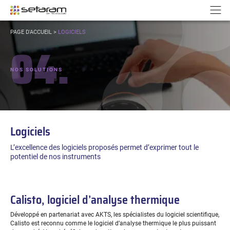
Panneau de gestion des cookies
Aller au contenu
Aller à la navigation
N
VOUS
PAGE D'ACCUEIL
>
LOGICIELS
ÊTES
04.
ICI :
NOS SOLUTIONS
Logiciels
L’excellence des logiciels proposés permet d’exprimer tout le
potentiel de nos instruments
Calisto, logiciel d’analyse thermique
Développé en partenariat avec AKTS, les spécialistes du logiciel scientifique,
Calisto est reconnu comme le logiciel d’analyse thermique le plus puissant