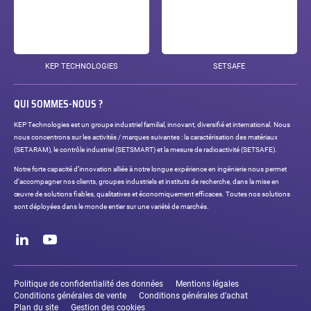
KEP TECHNOLOGIES
SETSAFE
QUI SOMMES-NOUS ?
KEP Technologies est un groupe industriel familial, innovant, diversifié et international. Nous
nous concentrons sur les activités / marques suivantes : la caractérisation des matériaux
(SETARAM), le contrôle industriel (SETSMART) et la mesure de radioactivité (SETSAFE).
Notre forte capacité d’innovation alliée à notre longue expérience en ingénierie nous permet
d’accompagner nos clients, groupes industriels et instituts de recherche, dans la mise en
œuvre de solutions fiables, qualitatives et économiquement efficaces. Toutes nos solutions
sont déployées dans le monde entier sur une variété de marchés.
Réseaux
sociaux
LinkedIn
Youtube
Liens
légaux
Politique de confidentialité des données
Mentions légales
Conditions générales de vente
Conditions générales d’achat
Plan du site
Gestion des cookies