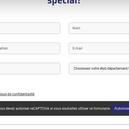
Last
name
E-
mail
Pays
État
/
Département
/
Province
tique de confidentialité
.
Autorise
us devez autoriser reCAPTCHA si vous souhaitez utiliser ce formulaire.