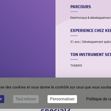
PARCOURS
Electronique & développement l
EXPERIENCE CHEZ KEP
31 ans / Développement spéci
TON INSTRUMENT SE
THEMYS
ilise des cookies et vous donne le contrôle sur ceux que vous souhai
es intéressé(e) par un dével
r
Tout refuser
Personnaliser
Politique de c
spécial?