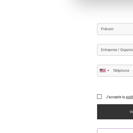
First
name
Entreprise
/
Organisation
Téléphone
J’accepte la
poli
Vo