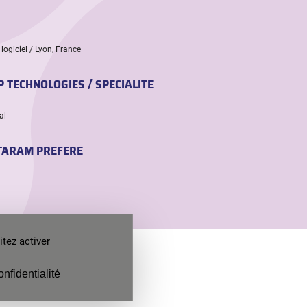
ogiciel / Lyon, France
 TECHNOLOGIES / SPECIALITE
al
TARAM PREFERE
tez activer
oppement
onfidentialité