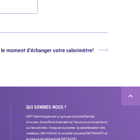
t le moment d’échanger votre calorimètre!
Article
suivant :
QUI SOMMES-NOUS ?
KEP Technologies est un groupe industriel familial,
innovant, diversifié et international. Nous nous concentrons
sur les activités / marques suivantes : la caractérisation des
matériaux (SETARAM), le contrôle industriel (SETSMART) et
la mesure de radioactivité (SETSAFE).