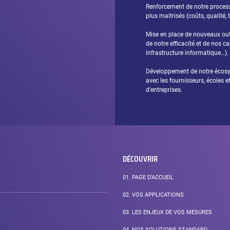
Renforcement de notre proces
plus maitrisés (coûts, qualité
Mise en place de nouveaux out
de notre efficacité et de nos c
infrastructure informatique…).
Développement de notre écosys
avec les fournisseurs, écoles e
d’entreprises.
DÉCOUVRIR
01.
PAGE D’ACCUEIL
02.
VOS APPLICATIONS
03.
LES ENJEUX DE VOS MESURES