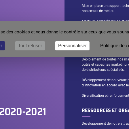
Mise en place un support techn
nos cœurs de métier.
Meilleure compréhension et ap
développer des solutions clés 
ilise des cookies et vous donne le contrôle sur ceux que vous souhai
Engineering et Développement
CROISSANCE
r
Tout refuser
Personnaliser
Politique de c
Déploiement de toutes nos mar
outils et capacités marketing,
de distributeurs spécialisés.
Développement de nouveaux pro
d’Innovation en accord avec le
Diversification et renforcemen
é 2020-2021
RESSOURCES ET ORG
Développement de notre attracti