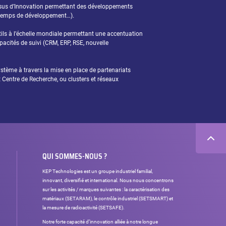
sus d’Innovation permettant des développements
, temps de développement…).
ils à l’échelle mondiale permettant une accentuation
apacités de suivi (CRM, ERP, RSE, nouvelle
tème à travers la mise en place de partenariats
t Centre de Recherche, ou clusters et réseaux
QUI SOMMES-NOUS ?
KEP Technologies est un groupe industriel familial,
innovant, diversifié et international. Nous nous concentrons
sur les activités / marques suivantes : la caractérisation des
matériaux (SETARAM), le contrôle industriel (SETSMART) et
la mesure de radioactivité (SETSAFE).
Notre forte capacité d’innovation alliée à notre longue