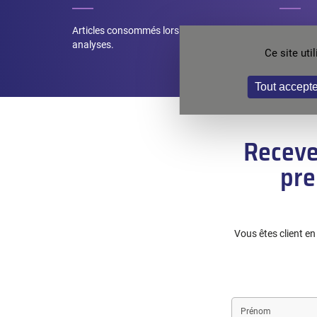
Articles consommés lors des mesures /
Articles
analyses.
maintena
Ce site ut
la précis
Tout accepte
Receve
pre
Vous êtes client e
First
name