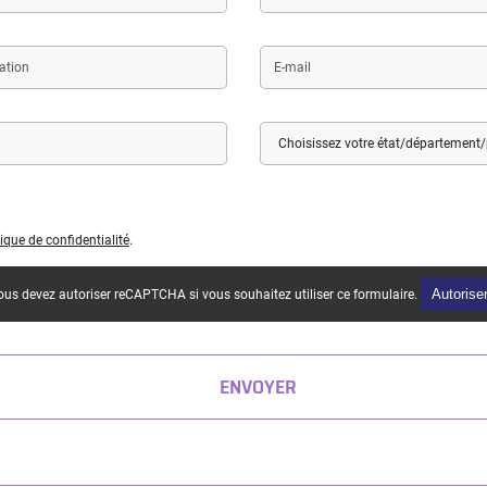
E-
mail
Pays
État
/
Département
/
Province
tique de confidentialité
.
Autorise
us devez autoriser reCAPTCHA si vous souhaitez utiliser ce formulaire.
ENVOYER