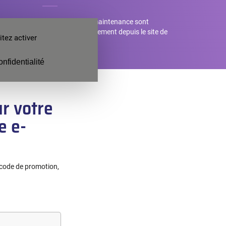
utions
Les contrats de maintenance sont
accessibles directement depuis le site de
tez activer
vente en ligne.
onfidentialité
r votre
e e-
 code de promotion,