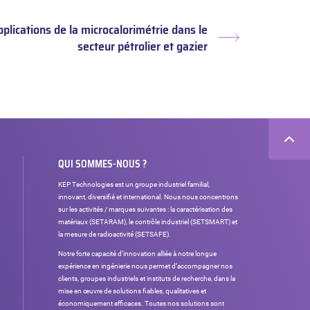
plications de la microcalorimétrie dans le
Article
secteur pétrolier et gazier
suivant :
QUI SOMMES-NOUS ?
KEP Technologies est un groupe industriel familial,
innovant, diversifié et international. Nous nous concentrons
sur les activités / marques suivantes : la caractérisation des
matériaux (SETARAM), le contrôle industriel (SETSMART) et
la mesure de radioactivité (SETSAFE).
Notre forte capacité d’innovation alliée à notre longue
expérience en ingénierie nous permet d’accompagner nos
clients, groupes industriels et instituts de recherche, dans la
mise en œuvre de solutions fiables, qualitatives et
économiquement efficaces. Toutes nos solutions sont