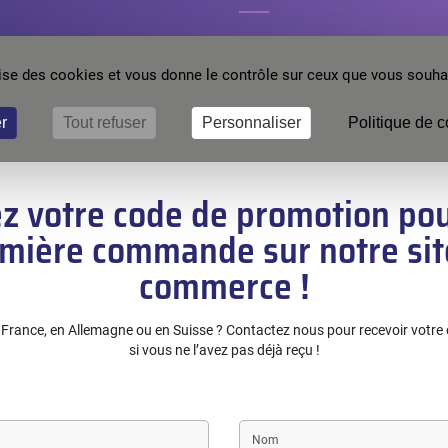
 indispensables lors des
Articles complémentaires aux sol
nces, pour garantir la qualité et
Setaram.
ilise des cookies et vous donne le contrôle sur ceux que vous souhai
ion de nos appareils.
r
Tout refuser
Personnaliser
Politique de c
z votre code de promotion pou
mière commande sur notre sit
commerce !
n France, en Allemagne ou en Suisse ? Contactez nous pour recevoir votre
si vous ne l’avez pas déjà reçu !
Last
name