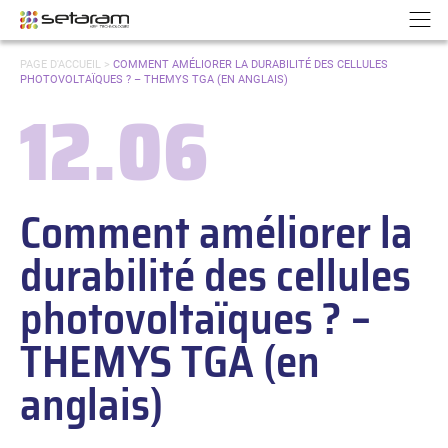
Panneau de gestion des cookies
Aller au contenu
Aller à la navigation
N
VOUS
PAGE D'ACCUEIL
>
COMMENT AMÉLIORER LA DURABILITÉ DES CELLULES
ÊTES
PHOTOVOLTAÏQUES ? – THEMYS TGA (EN ANGLAIS)
ICI :
12.06
Date :
Comment améliorer la
durabilité des cellules
photovoltaïques ? –
THEMYS TGA (en
anglais)