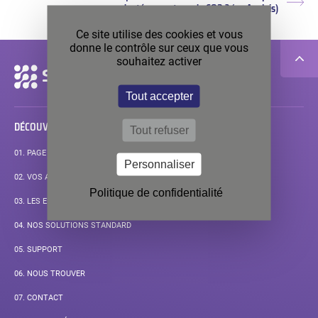
Arti
adapté au captage du CO2 ? (en Anglais)
suiv
Ce site utilise des cookies et vous
donne le contrôle sur ceux que vous
souhaitez activer
Navigation
secondaire
Tout accepter
DÉCOUVRIR
Tout refuser
01.
PAGE D’ACCUEIL
Personnaliser
02.
VOS APPLICATIONS
Politique de confidentialité
03.
LES ENJEUX DE VOS MESURES
04.
NOS SOLUTIONS STANDARD
05.
SUPPORT
06.
NOUS TROUVER
07.
CONTACT