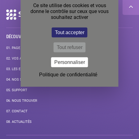
Ce site utilise des cookies et vous
donne le contrôle sur ceux que vous
Navigation
souhaitez activer
secondaire
Tout accepter
DÉCOUVRIR
Tout refuser
01.
PAGE D’ACCUEIL
02.
VOS APPLICATIONS
Personnaliser
03.
LES ENJEUX DE VOS MESURES
Politique de confidentialité
04.
NOS SOLUTIONS STANDARD
05.
SUPPORT
06.
NOUS TROUVER
07.
CONTACT
08.
ACTUALITÉS