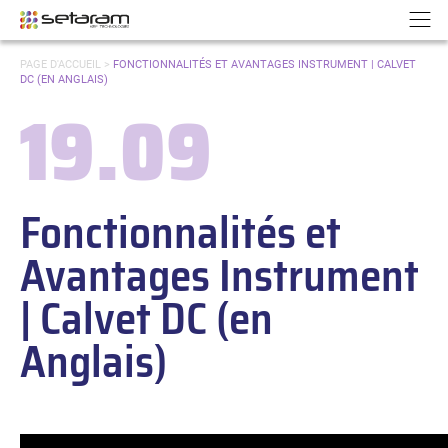
Panneau de gestion des cookies
Aller au contenu
Aller à la navigation
N
VOUS
PAGE D'ACCUEIL
>
FONCTIONNALITÉS ET AVANTAGES INSTRUMENT | CALVET
ÊTES
DC (EN ANGLAIS)
ICI :
19.09
Date :
Fonctionnalités et
Avantages Instrument
| Calvet DC (en
Anglais)