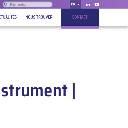
Rechercher :
FR
OK
LinkedIn
Youtube
CTUALITÉS
NOUS TROUVER
CONTACT
nstrument |