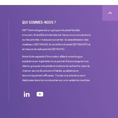
QUI SOMMES-NOUS ?
KEP Technologies est un groupe industriel familial,
innovant, diversifié et international. Nous nous concentrons
sur les activités / marques suivantes : la caractérisation des
matériaux (SETARAM), le contrôle industriel (SETSMART) et
la mesure de radioactivité (SETSAFE).
Notre forte capacité d’innovation alliée à notre longue
expérience en ingénierie nous permet d’accompagner nos
clients, groupes industriels et instituts de recherche, dans la
mise en œuvre de solutions fiables, qualitatives et
économiquement efficaces. Toutes nos solutions sont
déployées dans le monde entier sur une variété de marchés.
Réseaux
sociaux
LinkedIn
Youtube