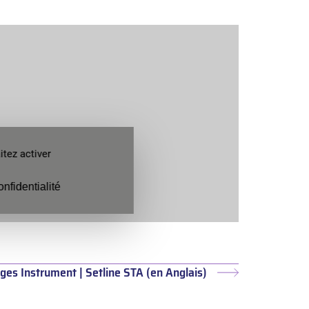
tez activer
onfidentialité
ges Instrument | Setline STA (en Anglais)
Article
suivant :