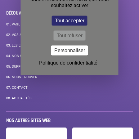
souhaitez activer
DÉCOUVRIR
Tout accepter
01.
PAGE D’ACCUEIL
Tout refuser
02.
VOS APPLICATIONS
03.
LES ENJEUX DE VOS MESURES
Personnaliser
04.
NOS SOLUTIONS STANDARD
Politique de confidentialité
05.
SUPPORT
06.
NOUS TROUVER
07.
CONTACT
08.
ACTUALITÉS
NOS AUTRES SITES WEB