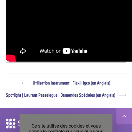
Utilisation Instrument | Flexi Hyco (en Anglais)
Article
précédent :
Spotlight | Laurent Passelegue | Demandes Spéciales (en Anglais)
Arti
suiv
Navigation
Ce site utilise des cookies et vous
secondaire
donne le contrôle sur ceux que vous