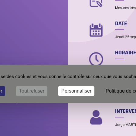
Mesures très
DATE
Jeudi 25 se
HORAIRE
30 minutes :
ilise des cookies et vous donne le contrôle sur ceux que vous souhai
LANGUE
r
Tout refuser
Personnaliser
Politique de c
Anglais
n à notre espace membre.
INTERVE
Jorge MART