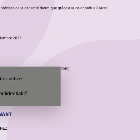
 précises de la capacité thermique grâce à la calorimétrie Calvet
ptembre 2025
 01:00 PM ET (GMT-4, Heure de New York)
tez activer
onfidentialité
NANT
INEZ