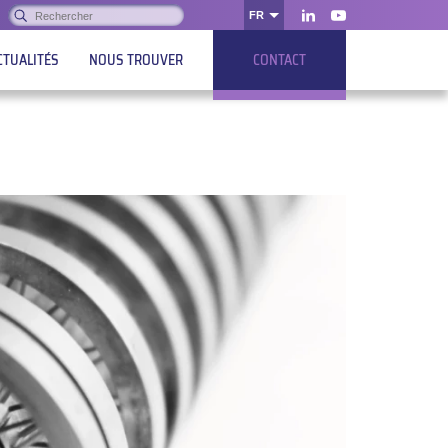
Rechercher :
FR
OK
LinkedIn
Youtube
CTUALITÉS
NOUS TROUVER
CONTACT