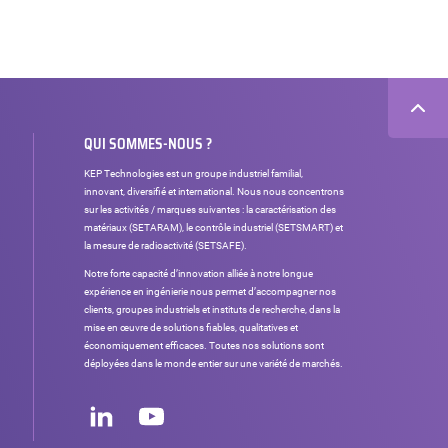
QUI SOMMES-NOUS ?
KEP Technologies est un groupe industriel familial,
innovant, diversifié et international. Nous nous concentrons
sur les activités / marques suivantes : la caractérisation des
matériaux (SETARAM), le contrôle industriel (SETSMART) et
la mesure de radioactivité (SETSAFE).
Notre forte capacité d’innovation alliée à notre longue
expérience en ingénierie nous permet d’accompagner nos
clients, groupes industriels et instituts de recherche, dans la
mise en œuvre de solutions fiables, qualitatives et
économiquement efficaces. Toutes nos solutions sont
déployées dans le monde entier sur une variété de marchés.
Réseaux
sociaux
LinkedIn
Youtube