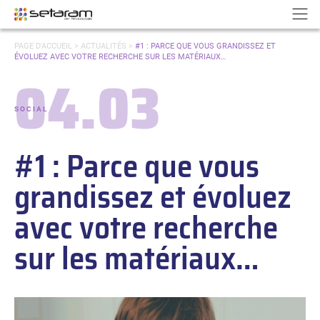
Panneau de gestion des cookies
Aller au contenu
Aller à la navigation
N
VOUS
PAGE D'ACCUEIL
>
ACTUALITÉS
>
#1 : PARCE QUE VOUS GRANDISSEZ ET
ÊTES
ÉVOLUEZ AVEC VOTRE RECHERCHE SUR LES MATÉRIAUX…
ICI :
04.03
Date :
SOCIAL
-
Catégories :
#1 : Parce que vous
grandissez et évoluez
avec votre recherche
sur les matériaux…