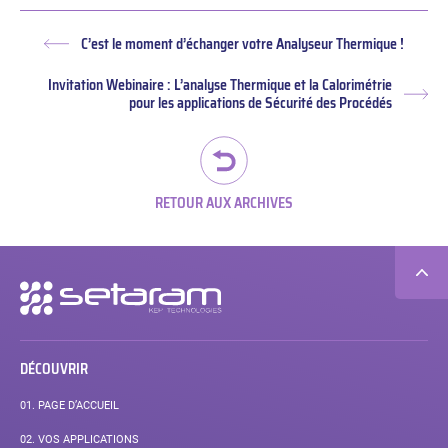
C’est le moment d’échanger votre Analyseur Thermique !
Article
précédent :
Invitation Webinaire : L’analyse Thermique et la Calorimétrie
Arti
pour les applications de Sécurité des Procédés
suiv
RETOUR AUX ARCHIVES
Navigation
secondaire
DÉCOUVRIR
01.
PAGE D’ACCUEIL
02.
VOS APPLICATIONS