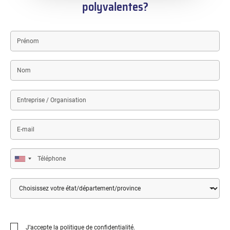
polyvalentes?
First
name
Last
name
Entreprise
/
Organisation
E-
mail
Téléphone
Pays
État
/
Département
/
Province
J’accepte la
politique de confidentialité
.