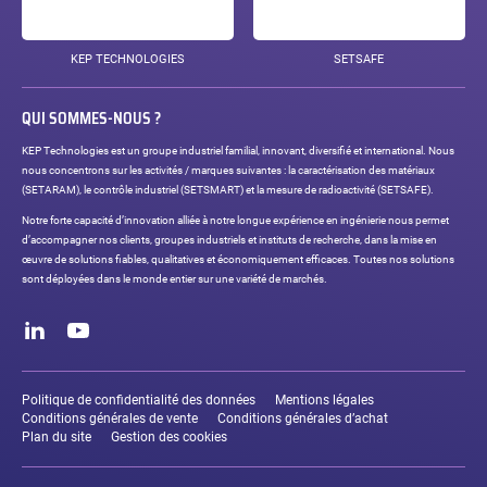
KEP TECHNOLOGIES
SETSAFE
QUI SOMMES-NOUS ?
KEP Technologies est un groupe industriel familial, innovant, diversifié et international. Nous
nous concentrons sur les activités / marques suivantes : la caractérisation des matériaux
(SETARAM), le contrôle industriel (SETSMART) et la mesure de radioactivité (SETSAFE).
Notre forte capacité d’innovation alliée à notre longue expérience en ingénierie nous permet
d’accompagner nos clients, groupes industriels et instituts de recherche, dans la mise en
œuvre de solutions fiables, qualitatives et économiquement efficaces. Toutes nos solutions
sont déployées dans le monde entier sur une variété de marchés.
Réseaux
sociaux
LinkedIn
Youtube
Liens
légaux
Politique de confidentialité des données
Mentions légales
Conditions générales de vente
Conditions générales d’achat
Plan du site
Gestion des cookies