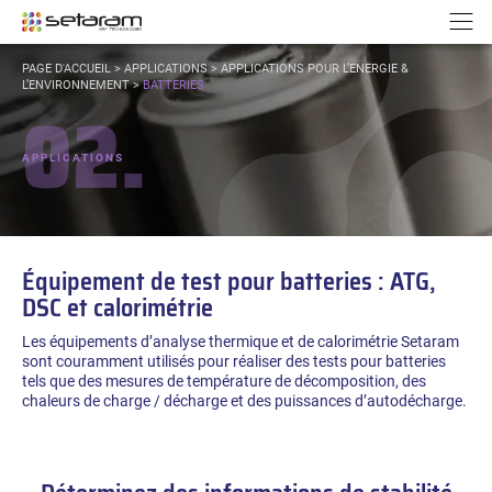
Panneau de gestion des cookies
Aller au contenu
Aller à la navigation
N
VOUS
PAGE D'ACCUEIL
>
APPLICATIONS
>
APPLICATIONS POUR L’ENERGIE &
ÊTES
L’ENVIRONNEMENT
>
BATTERIES
02.
ICI :
APPLICATIONS
Équipement de test pour batteries : ATG,
DSC et calorimétrie
Les équipements d’analyse thermique et de calorimétrie Setaram
sont couramment utilisés pour réaliser des tests pour batteries
tels que des mesures de température de décomposition, des
chaleurs de charge / décharge et des puissances d’autodécharge.