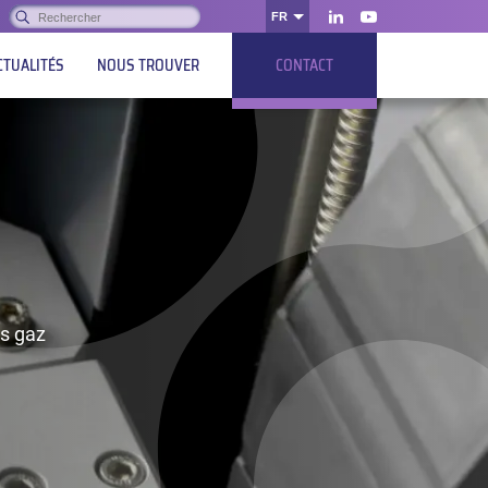
Rechercher :
FR
OK
LinkedIn
Youtube
CTUALITÉS
NOUS TROUVER
CONTACT
es gaz