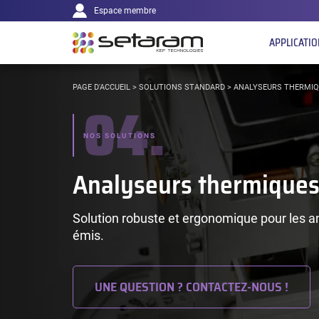
Navigation
Panneau de gestion des cookies
Aller au contenu
Aller à la navigation
Espace membre
principale
APPLICATI
VOUS
PAGE D'ACCUEIL
>
SOLUTIONS STANDARD
>
ANALYSEURS THERMI
04.
ÊTES
ICI :
NOS SOLUTIONS
Analyseurs thermique
Solution robuste et ergonomique pour les 
émis.
UNE QUESTION ? CONTACTEZ-NOUS !