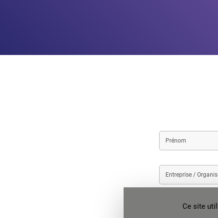
First
name
Entreprise
/
Organisation
Téléphone
Ce site ut