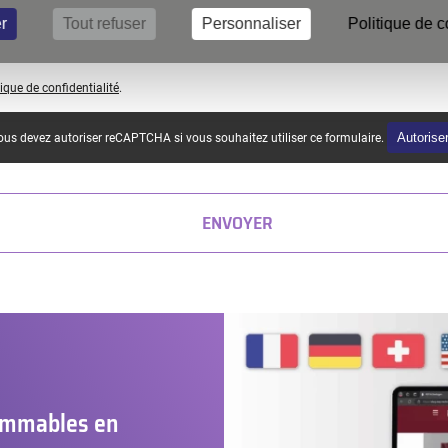
Département
r
Tout refuser
Personnaliser
Politique de c
/
Province
tique de confidentialité
.
Autorise
us devez autoriser reCAPTCHA si vous souhaitez utiliser ce formulaire.
ENVOYER
sommables en