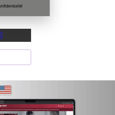
onfidentialité
r