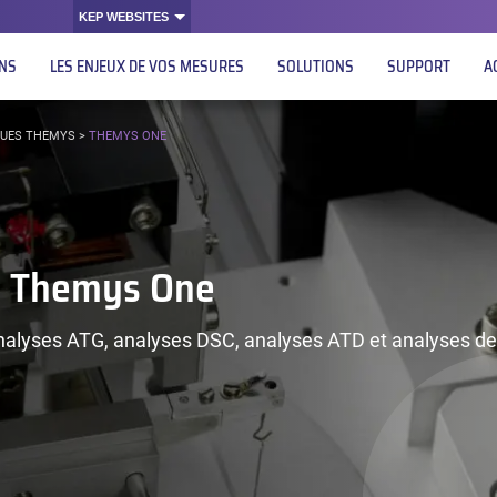
KEP WEBSITES
ONS
LES ENJEUX DE VOS MESURES
SOLUTIONS
SUPPORT
A
QUES THEMYS
>
THEMYS ONE
s Themys One
analyses ATG, analyses DSC, analyses ATD et analyses d