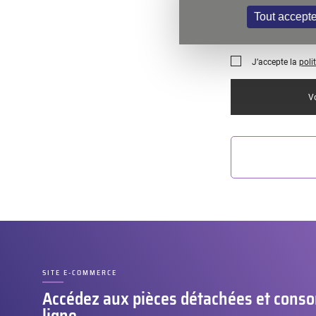
Tout accepte
J’accepte la
poli
Vo
SITE E-COMMERCE
–
Accédez aux pièces détachées et con