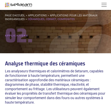
Panneau de gestion des cookies
Aller au contenu
Aller à la navigation
N
VOUS
PAGE D'ACCUEIL
>
APPLICATIONS
>
APPLICATIONS POUR LES MATÉRIAUX
ÊTES
INORGANIQUES
>
CÉRAMIQUES, CERMET, COMPOSITES
02.
ICI :
APPLICATIONS
Analyse thermique des céramiques
Les analyseurs thermiques et calorimètres de Setaram, capables
de fonctionner à haute température, permettent une
caractérisation approfondie des matériaux céramiques :
diagrammes de phase, stabilité thermique, réactivité, et
comportement au frittage. Les utilisateurs peuvent également
évaluer les propriétés de transfert thermique des céramiques pour
simuler leur comportement dans des fours ou autres systèmes à
haute température.