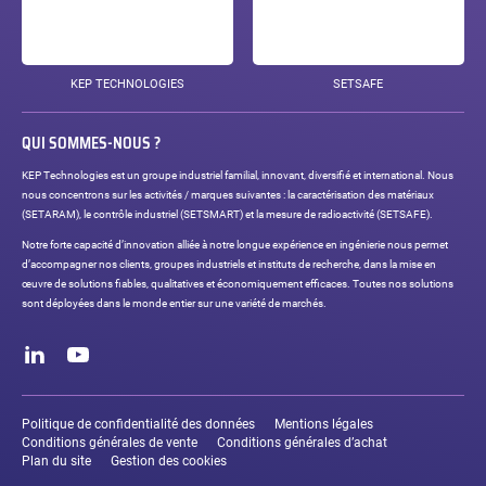
KEP TECHNOLOGIES
SETSAFE
QUI SOMMES-NOUS ?
KEP Technologies est un groupe industriel familial, innovant, diversifié et international. Nous
nous concentrons sur les activités / marques suivantes : la caractérisation des matériaux
(SETARAM), le contrôle industriel (SETSMART) et la mesure de radioactivité (SETSAFE).
Notre forte capacité d’innovation alliée à notre longue expérience en ingénierie nous permet
d’accompagner nos clients, groupes industriels et instituts de recherche, dans la mise en
œuvre de solutions fiables, qualitatives et économiquement efficaces. Toutes nos solutions
sont déployées dans le monde entier sur une variété de marchés.
Réseaux
sociaux
LinkedIn
Youtube
Liens
légaux
Politique de confidentialité des données
Mentions légales
Conditions générales de vente
Conditions générales d’achat
Plan du site
Gestion des cookies