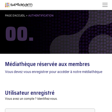
Panneau de gestion des cookies
Aller au contenu
Aller à la navigation
N
VOUS
PAGE D'ACCUEIL
>
AUTHENTIFICATION
ÊTES
00.
ICI :
Médiathèque réservée aux membres
Vous devez vous enregistrer pour accéder à notre médiathèque
Utilisateur enregistré
Vous avez un compte ? Identifiez-vous.
E-