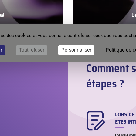
sé
L
nt
ilise des cookies et vous donne le contrôle sur ceux que vous souhai
r
Tout refuser
Personnaliser
Politique de c
Comment s’
étapes ?
LORS DE 
ÊTES IN
Lorsque vous 