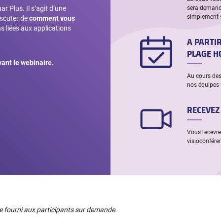
sera demandé
nar
Plus. Il s’agit d’une
simplement s
iscuter
de
comment vous
s liées aux applications
A PARTI
PLAGE H
vant le webinaire.
Au cours des 
nos équipes 
RECEVEZ
Vous recevrez
visioconféren
tre fourni aux participants sur demande.