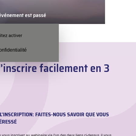
’événement est passé
L’événement
est
tez activer
passé
onfidentialité
inscrire facilement en 3
L’INSCRIPTION: FAITES-NOUS SAVOIR QUE VOUS
TÉRESSÉ
vous inscrivez au webinaire via l’un des deux liens ci-dessus, il vous