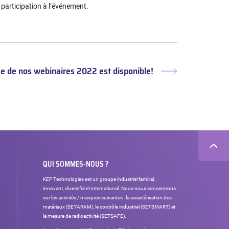
 participation à l’événement.
 de nos webinaires 2022 est disponible!
Article
suivant :
QUI SOMMES-NOUS ?
KEP Technologies est un groupe industriel familial,
innovant, diversifié et international. Nous nous concentrons
sur les activités / marques suivantes : la caractérisation des
matériaux (SETARAM), le contrôle industriel (SETSMART) et
la mesure de radioactivité (SETSAFE).