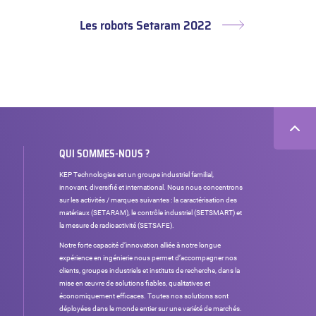
Les robots Setaram 2022
Article
suivant :
QUI SOMMES-NOUS ?
KEP Technologies est un groupe industriel familial,
innovant, diversifié et international. Nous nous concentrons
sur les activités / marques suivantes : la caractérisation des
matériaux (SETARAM), le contrôle industriel (SETSMART) et
la mesure de radioactivité (SETSAFE).
Notre forte capacité d’innovation alliée à notre longue
expérience en ingénierie nous permet d’accompagner nos
clients, groupes industriels et instituts de recherche, dans la
mise en œuvre de solutions fiables, qualitatives et
économiquement efficaces. Toutes nos solutions sont
déployées dans le monde entier sur une variété de marchés.