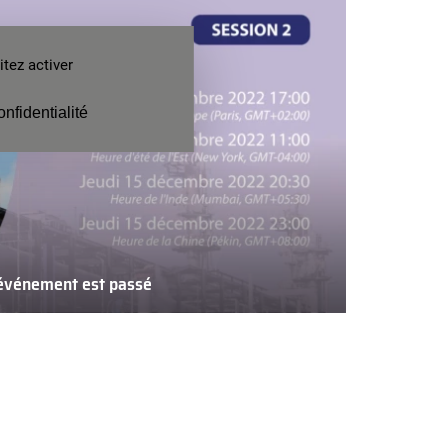
tez activer
onfidentialité
’événement est passé
L’événement
est
passé