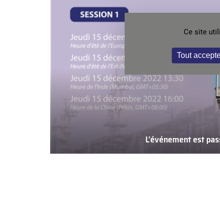
Ce site ut
Tout accepte
L’événement est pas
L’événeme
est
passé