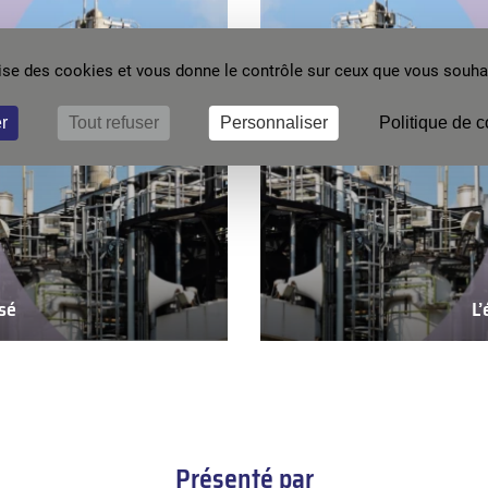
ilise des cookies et vous donne le contrôle sur ceux que vous souhai
r
Tout refuser
Personnaliser
Politique de c
sé
L
nt
Présenté par