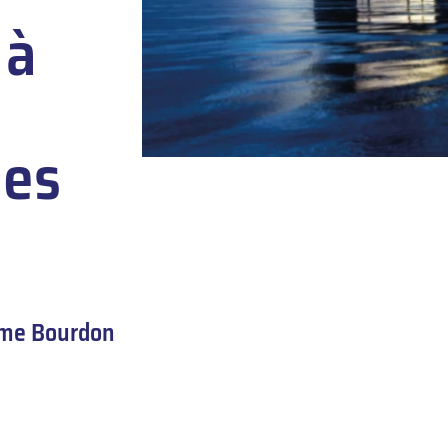
 à
des
ime Bourdon