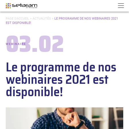
Panneau de gestion des cookies
Aller au contenu
Aller à la navigation
N
VOUS
PAGE D'ACCUEIL
>
ACTUALITÉS
>
LE PROGRAMME DE NOS WEBINAIRES 2021
ÊTES
EST DISPONIBLE!
ICI :
03.02
Date :
WEBINAIRE
-
Catégories :
Le programme de nos
webinaires 2021 est
disponible!