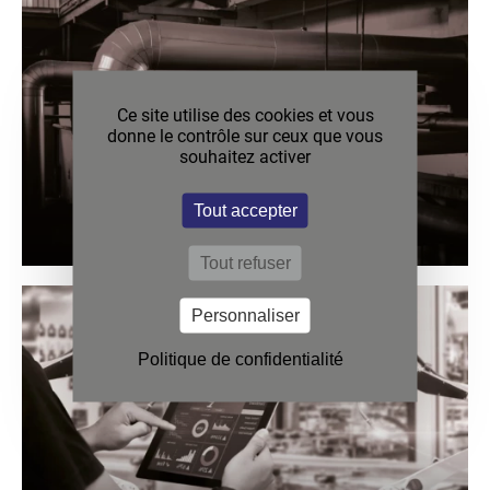
(replay)
Ce site utilise des cookies et vous
donne le contrôle sur ceux que vous
souhaitez activer
Tout accepter
27 Mai (replay)
Tout refuser
27
Mai
(replay)
Personnaliser
Politique de confidentialité