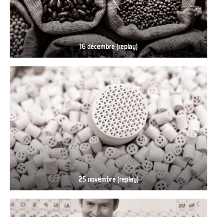
16 décembre (replay)
16
décembre
(replay)
25 novembre (replay)
25
novembre
(replay)