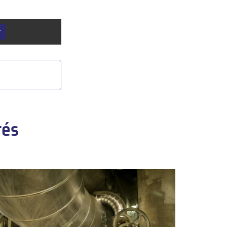
r
tés