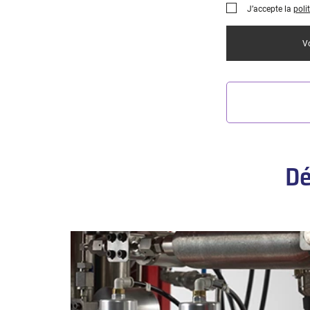
J’accepte la
poli
Vo
Dé