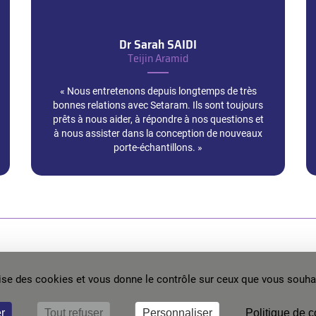
Dr Sarah
SAIDI
Teijin Aramid
« Nous entretenons depuis longtemps de très
bonnes relations avec Setaram. Ils sont toujours
prêts à nous aider, à répondre à nos questions et
à nous assister dans la conception de nouveaux
porte-échantillons. »
Vous avez une question ?
ilise des cookies et vous donne le contrôle sur ceux que vous souhai
à nous envoyer un message. Un de nos experts vous répondra dans les plu
r
Tout refuser
Personnaliser
Politique de c