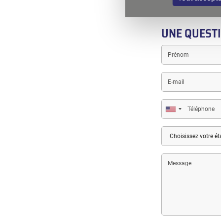
UNE QUESTI
Prénom
E-
mail
Téléphone
Pays
Etat/Departement/Pro
Message