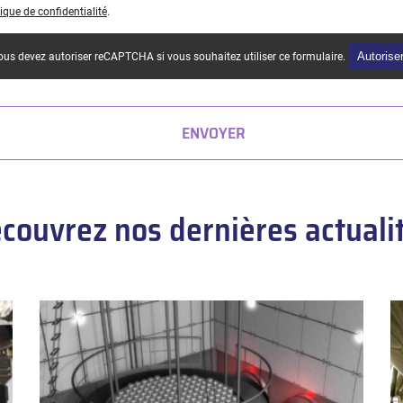
tique de confidentialité
.
Autorise
us devez autoriser reCAPTCHA si vous souhaitez utiliser ce formulaire.
ENVOYER
couvrez nos dernières actuali