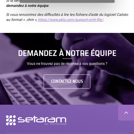
Si la dernière version disponible n’est pas accessible gratuitement,
demandez à notre équipe
.
Si vous rencontrez des difficultés à lire les fichiers d’aide du logiciel Calisto
au format « .chm »,
https://www.akts.com/support-cmh-file/
.
DEMANDEZ À NOTRE ÉQUIPE
Vous ne trouvez pas de réponse à vos questions ?
CONTACTEZ-NOUS
Navigation
secondaire