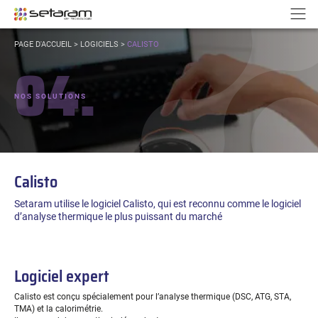
Panneau de gestion des cookies
Aller au contenu
Aller à la navigation
N
VOUS
PAGE D'ACCUEIL
>
LOGICIELS
>
CALISTO
ÊTES
04.
ICI :
NOS SOLUTIONS
Calisto
Setaram utilise le logiciel Calisto, qui est reconnu comme le logiciel
d’analyse thermique le plus puissant du marché
Logiciel expert
Calisto est conçu spécialement pour l’analyse thermique (DSC, ATG, STA,
TMA) et la calorimétrie.