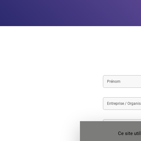
First
name
Entreprise
/
Organisation
Téléphone
Ce site ut