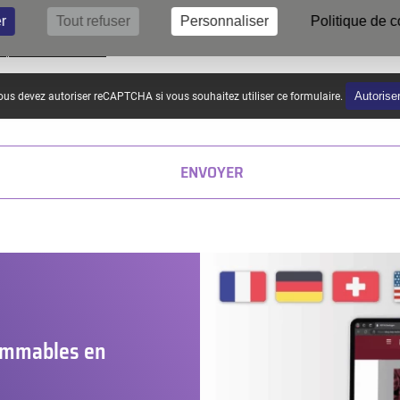
Province
r
Tout refuser
Personnaliser
Politique de c
tique de confidentialité
.
Autorise
us devez autoriser reCAPTCHA si vous souhaitez utiliser ce formulaire.
ENVOYER
sommables en