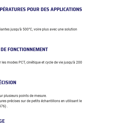
MPÉRATURES POUR DES APPLICATIONS
antes jusqu’à 500°C, voire plus avec une solution
S DE FONCTIONNEMENT
r les modes PCT, cinétique et cycle de vie jusqu’à 200
ÉCISION
sur plusieurs points de mesure.
ures précises sur de petits échantillons en utilisant le
76) .
GE