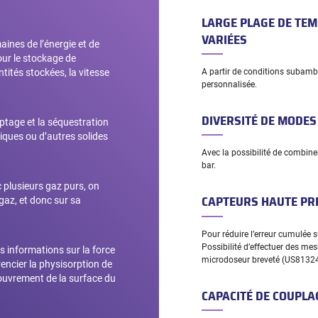
LARGE PLAGE DE TE
VARIÉES
ines de l’énergie et de
our le stockage de
tités stockées, la vitesse
A partir de conditions subambi
personnalisée.
DIVERSITÉ DE MODE
aptage et la séquestration
iques ou d’autres solides
Avec la possibilité de combine
bar.
plusieurs gaz purs, on
CAPTEURS HAUTE PR
 gaz, et donc sur sa
Pour réduire l’erreur cumulée 
Possibilité d’effectuer des mes
s informations sur la force
microdoseur breveté (US81324
rencier la physisorption de
ecouvrement de la surface du
CAPACITÉ DE COUPLA