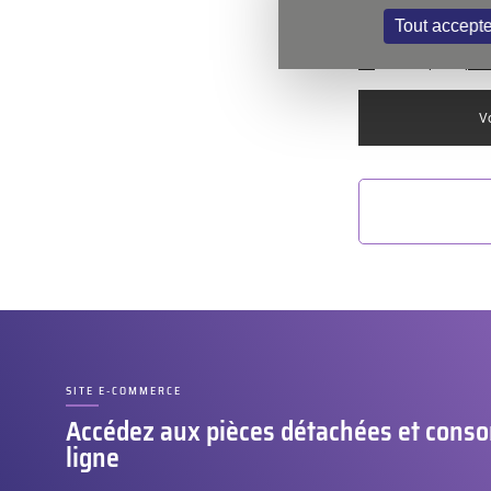
Tout accepte
J’accepte la
poli
Vo
SITE E-COMMERCE
–
Accédez aux pièces détachées et con
ligne