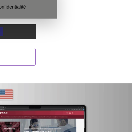
onfidentialité
r