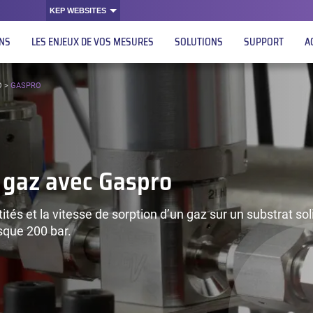
KEP WEBSITES
ONS
LES ENJEUX DE VOS MESURES
SOLUTIONS
SUPPORT
A
O
>
GASPRO
 gaz avec Gaspro
és et la vitesse de sorption d’un gaz sur un substrat sol
sque 200 bar.