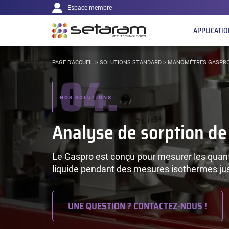
Navigation
Panneau de gestion des cookies
Aller au contenu
Aller à la navigation
Espace membre
principale
APPLICATI
VOUS
PAGE D'ACCUEIL
>
SOLUTIONS STANDARD
>
MANOMÈTRES GASPR
04.
ÊTES
ICI :
NOS SOLUTIONS
Analyse de sorption de
Le Gaspro est conçu pour mesurer les quantit
liquide pendant des mesures isothermes ju
UNE QUESTION ? CONTACTEZ-NOUS !