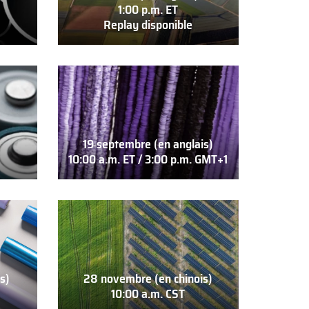
1:00 p.m. ET
Replay disponible
25
avril
(en
anglais)
1:00
p.m.
ET
19 septembre (en anglais)
Replay
10:00 a.m. ET / 3:00 p.m. GMT+1
disponible
19
septembre
(en
anglais)
10:00
a.m.
ET
s)
28 novembre (en chinois)
/
10:00 a.m. CST
3:00