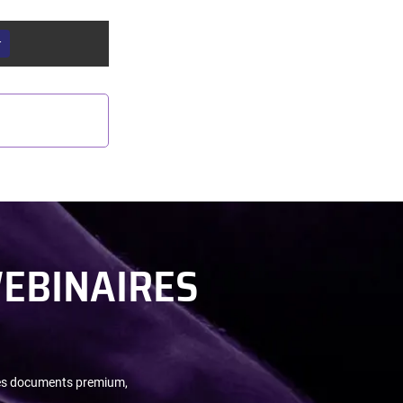
r
WEBINAIRES
tres documents premium,