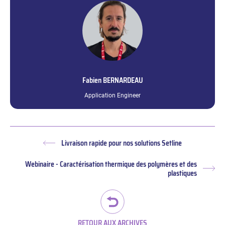
Fabien
BERNARDEAU
Application Engineer
Livraison rapide pour nos solutions Setline
Article
précédent :
Webinaire - Caractérisation thermique des polymères et des
Arti
plastiques
suiv
RETOUR AUX ARCHIVES