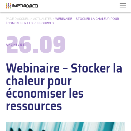
Panneau de gestion des cookies
Aller au contenu
Aller à la navigation
N
VOUS
PAGE D'ACCUEIL
>
ACTUALITÉS
>
WEBINAIRE – STOCKER LA CHALEUR POUR
ÊTES
ÉCONOMISER LES RESSOURCES
ICI :
26.09
Date :
ARCHIVES
-
Catégories :
Webinaire – Stocker la
chaleur pour
économiser les
ressources