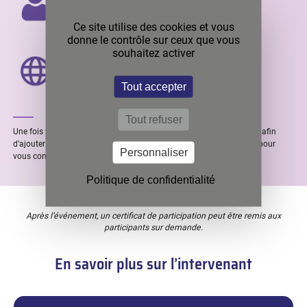
Fabien Bernardeau
Ce site utilise des cookies et vous
donne le contrôle sur ceux que vous
LOCALITÉ DE L’INTERVENANT
souhaitez activer
Lyon (FRANCE)
Tout accepter
Tout refuser
Une fois votre inscription effectuée, vous recevrez une confirmation afin
d’ajouter l’événement à votre calendrier. Enfin, vous recevrez le lien pour
Personnaliser
vous connecter par Teams environ 1 heure avant le webinaire.
Politique de confidentialité
Après l’événement, un certificat de participation peut être remis aux
participants sur demande.
En savoir plus sur l’intervenant