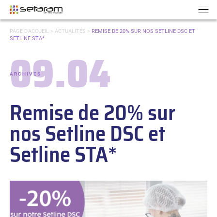
Panneau de gestion des cookies
Aller au contenu
Aller à la navigation
N
VOUS
PAGE D'ACCUEIL
>
ACTUALITÉS
>
REMISE DE 20% SUR NOS SETLINE DSC ET
ÊTES
SETLINE STA*
ICI :
09.04
Date :
ARCHIVES
-
Catégories :
Remise de 20% sur
nos Setline DSC et
Setline STA*