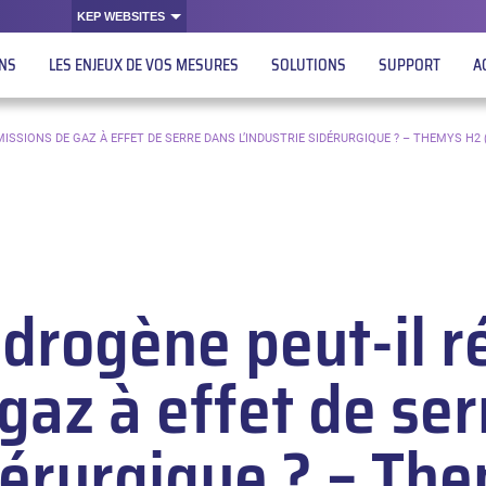
KEP WEBSITES
ONS
LES ENJEUX DE VOS MESURES
SOLUTIONS
SUPPORT
A
ISSIONS DE GAZ À EFFET DE SERRE DANS L’INDUSTRIE SIDÉRURGIQUE ? – THEMYS H2 
rogène peut-il ré
gaz à effet de se
idérurgique ? – Th