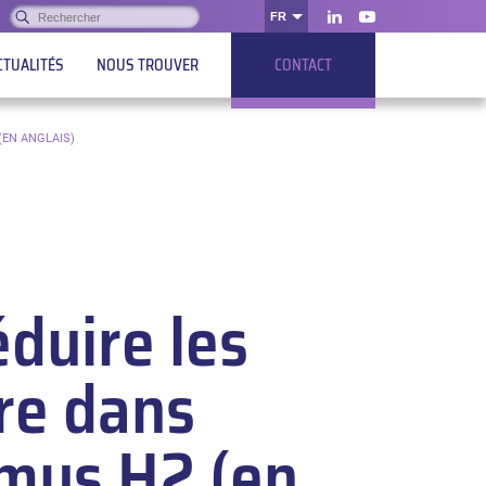
Rechercher :
FR
OK
LinkedIn
Youtube
CTUALITÉS
NOUS TROUVER
CONTACT
(EN ANGLAIS)
duire les
rre dans
emys H2 (en