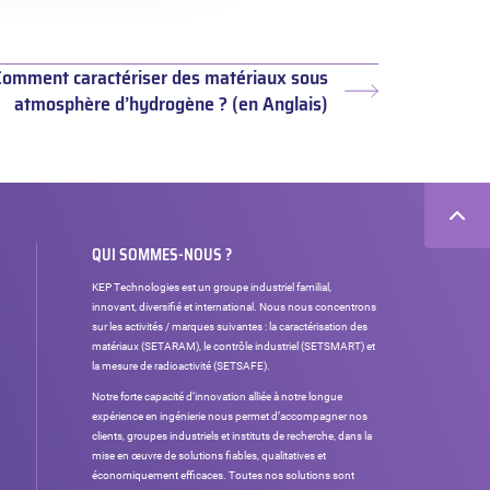
Comment caractériser des matériaux sous
Article
atmosphère d’hydrogène ? (en Anglais)
suivant :
QUI SOMMES-NOUS ?
KEP Technologies est un groupe industriel familial,
innovant, diversifié et international. Nous nous concentrons
sur les activités / marques suivantes : la caractérisation des
matériaux (SETARAM), le contrôle industriel (SETSMART) et
la mesure de radioactivité (SETSAFE).
Notre forte capacité d’innovation alliée à notre longue
expérience en ingénierie nous permet d’accompagner nos
clients, groupes industriels et instituts de recherche, dans la
mise en œuvre de solutions fiables, qualitatives et
économiquement efficaces. Toutes nos solutions sont