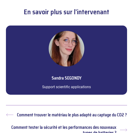
En savoir plus sur l’intervenant
Sandra
SEGONDY
Support scientific applications
Comment trouver le matériau le plus adapté au captage du CO2 ?
Article
précédent :
Comment tester la sécurité et les performances des nouveaux
Arti
types de batteries ?