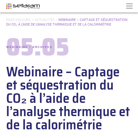
Panneau de gestion des cookies
Aller au contenu
Aller à la navigation
N
VOUS
PAGE D'ACCUEIL
>
ACTUALITÉS
>
WEBINAIRE – CAPTAGE ET SÉQUESTRATION
ÊTES
DU CO₂ À L’AIDE DE L’ANALYSE THERMIQUE ET DE LA CALORIMÉTRIE
ICI :
05.05
Date :
WEBINAIRE / ARCHIVES
-
Catégories :
Webinaire – Captage
et séquestration du
CO₂ à l’aide de
l’analyse thermique et
de la calorimétrie