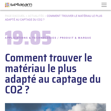
Panneau de gestion des cookies
Aller au contenu
Aller à la navigation
N
VOUS
PAGE D'ACCUEIL
>
ACTUALITÉS
>
COMMENT TROUVER LE MATÉRIAU LE PLUS
ÊTES
ADAPTÉ AU CAPTAGE DU CO2 ?
ICI :
19.05
Date :
APPLICATIONS & TECHNOLOGIES / PRODUIT & MARQUE
-
Catégories :
Comment trouver le
matériau le plus
adapté au captage du
CO2 ?