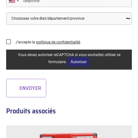
Pays
État
/
Département
/
Province
J’accepte la
politique de confidentialité
.
Vous devez autoriser reCAPTCHA si vous souhaitez utiliser ce
Autoriser
formulaire.
ENVOYER
Produits associés