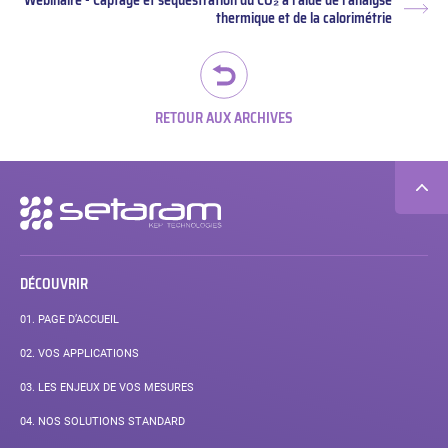
Webinaire - Captage et séquestration du CO₂ à l'aide de l'analyse
Arti
thermique et de la calorimétrie
suiv
RETOUR AUX ARCHIVES
Navigation
secondaire
DÉCOUVRIR
01.
PAGE D’ACCUEIL
02.
VOS APPLICATIONS
03.
LES ENJEUX DE VOS MESURES
04.
NOS SOLUTIONS STANDARD