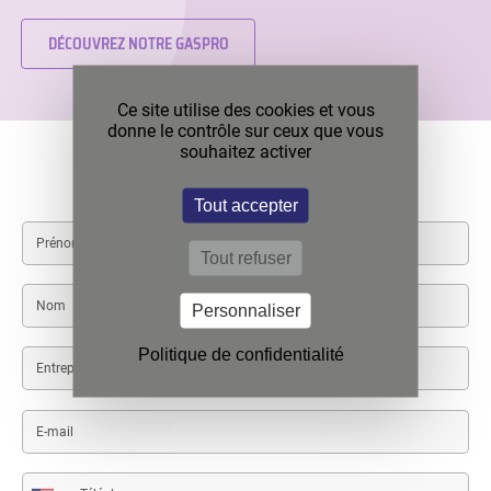
DÉCOUVREZ NOTRE GASPRO
Ce site utilise des cookies et vous
donne le contrôle sur ceux que vous
souhaitez activer
Contactez-nous
Tout accepter
First
name
Tout refuser
Last
Personnaliser
name
Politique de confidentialité
Entreprise
/
Organisation
E-
mail
Téléphone