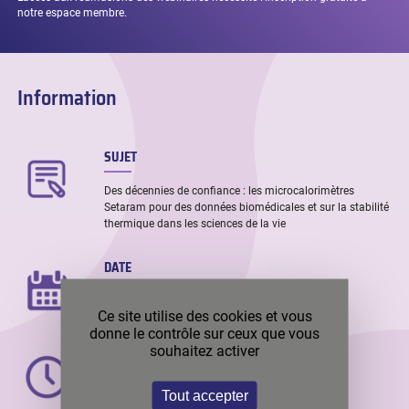
notre espace membre.
Information
SUJET
Des décennies de confiance : les microcalorimètres
Setaram pour des données biomédicales et sur la stabilité
thermique dans les sciences de la vie
DATE
Jeudi 19 mars 2026
Ce site utilise des cookies et vous
donne le contrôle sur ceux que vous
souhaitez activer
DURÉE
30 minutes : 10:00 AM (GMT+1, Heure de Paris)
Tout accepter