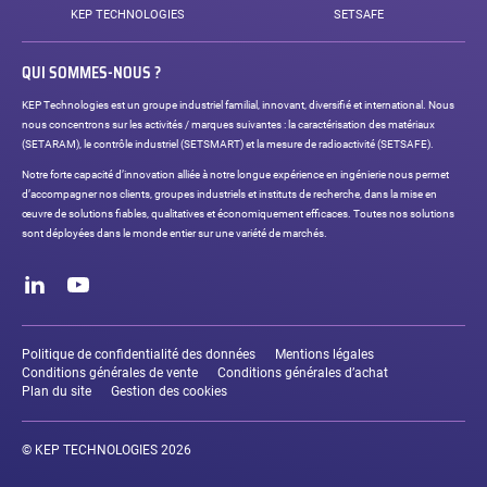
KEP TECHNOLOGIES
SETSAFE
QUI SOMMES-NOUS ?
KEP Technologies est un groupe industriel familial, innovant, diversifié et international. Nous
nous concentrons sur les activités / marques suivantes : la caractérisation des matériaux
(SETARAM), le contrôle industriel (SETSMART) et la mesure de radioactivité (SETSAFE).
Notre forte capacité d’innovation alliée à notre longue expérience en ingénierie nous permet
d’accompagner nos clients, groupes industriels et instituts de recherche, dans la mise en
œuvre de solutions fiables, qualitatives et économiquement efficaces. Toutes nos solutions
sont déployées dans le monde entier sur une variété de marchés.
Réseaux
sociaux
LinkedIn
Youtube
Liens
légaux
Politique de confidentialité des données
Mentions légales
Conditions générales de vente
Conditions générales d’achat
Plan du site
Gestion des cookies
© KEP TECHNOLOGIES 2026