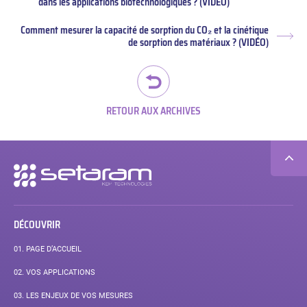
Article
dans les applications biotechnologiques ? (VIDEO)
précédent :
Comment mesurer la capacité de sorption du CO₂ et la cinétique
Arti
de sorption des matériaux ? (VIDÉO)
suiv
RETOUR AUX ARCHIVES
Navigation
secondaire
DÉCOUVRIR
01.
PAGE D’ACCUEIL
02.
VOS APPLICATIONS
03.
LES ENJEUX DE VOS MESURES