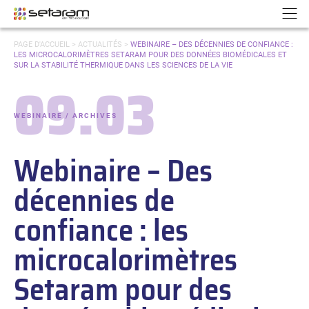
Panneau de gestion des cookies
Aller au contenu
Aller à la navigation
N
VOUS
PAGE D'ACCUEIL
>
ACTUALITÉS
>
WEBINAIRE – DES DÉCENNIES DE CONFIANCE :
ÊTES
LES MICROCALORIMÈTRES SETARAM POUR DES DONNÉES BIOMÉDICALES ET
ICI :
SUR LA STABILITÉ THERMIQUE DANS LES SCIENCES DE LA VIE
09.03
Date :
WEBINAIRE / ARCHIVES
-
Catégories :
Webinaire – Des
décennies de
confiance : les
microcalorimètres
Setaram pour des