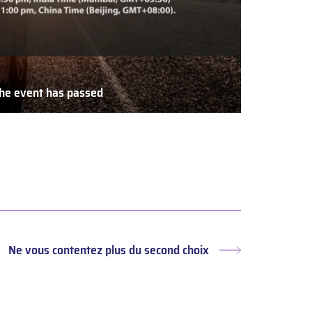
he event has passed
The
event
has
passed
Ne vous contentez plus du second choix
Article
suivant :