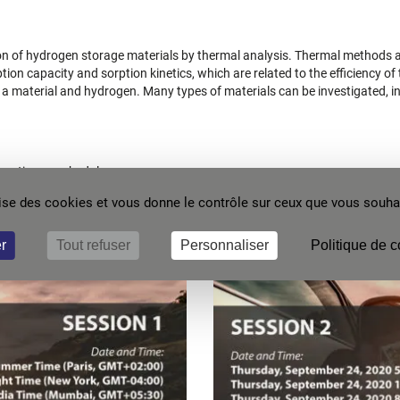
tion of hydrogen storage materials by thermal analysis. Thermal methods a
ion capacity and sorption kinetics, which are related to the efficiency of 
 a material and hydrogen. Many types of materials can be investigated, i
ocation or schedule :
ilise des cookies et vous donne le contrôle sur ceux que vous souhai
r
Tout refuser
Personnaliser
Politique de c