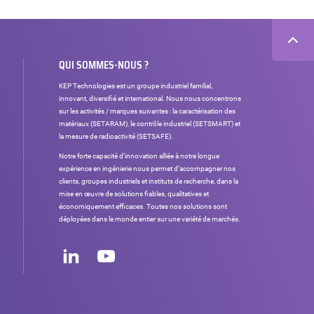
QUI SOMMES-NOUS ?
KEP Technologies est un groupe industriel familial,
innovant, diversifié et international. Nous nous concentrons
sur les activités / marques suivantes : la caractérisation des
matériaux (SETARAM), le contrôle industriel (SETSMART) et
la mesure de radioactivité (SETSAFE).
Notre forte capacité d’innovation alliée à notre longue
expérience en ingénierie nous permet d’accompagner nos
clients, groupes industriels et instituts de recherche, dans la
mise en œuvre de solutions fiables, qualitatives et
économiquement efficaces. Toutes nos solutions sont
déployées dans le monde entier sur une variété de marchés.
Réseaux
sociaux
LinkedIn
Youtube