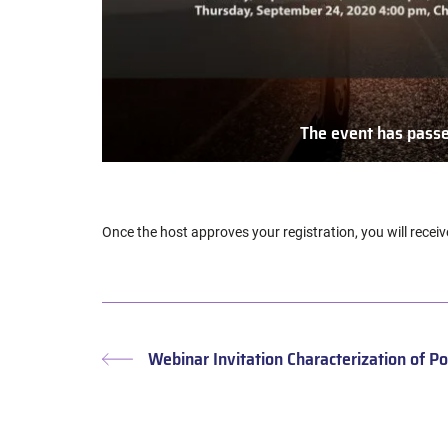
The event has pass
The
event
has
passed
Once the host approves your registration, you will receiv
Webinar Invitation Characterization of P
Article
précédent :