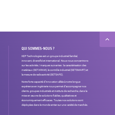
QUI SOMMES-NOUS ?
KEP Technologies est un groupe industriel familial,
innovant, diversifié et international. Nous nous concentrons
sur les activités / marques suivantes : la caractérisation des
matériaux (SETARAM), le contrôle industriel (SETSMART) et
la mesure de radioactivité (SETSAFE).
Notre forte capacité d’innovation alliée à notre longue
expérience en ingénierie nous permet d’accompagner nos
clients, groupes industriels et instituts de recherche, dans la
mise en œuvre de solutions fiables, qualitatives et
économiquement efficaces. Toutes nos solutions sont
déployées dans le monde entier sur une variété de marchés.
Réseaux