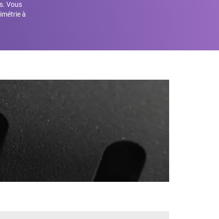
s. Vous
imétrie à
S