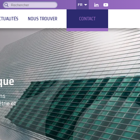
Rechercher :
FR
OK
LinkedIn
Youtube
CTUALITÉS
NOUS TROUVER
CONTACT
ique
ons
trie et