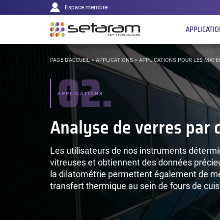
Navigation
Panneau de gestion des cookies
Aller au contenu
Aller à la navigation
Espace membre
principale
APPLICATI
VOUS
PAGE D'ACCUEIL
>
APPLICATIONS
>
APPLICATIONS POUR LES MATÉ
02.
ÊTES
ICI :
APPLICATIONS
Analyse de verres par 
Les utilisateurs de nos instruments détermi
vitreuses et obtiennent des données précieu
la dilatométrie permettent également de me
transfert thermique au sein de fours de cui