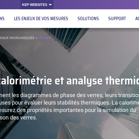
KEP WEBSITES
ONS
LES ENJEUX DE VOS MESURES
SOLUTIONS
SUPPORT
A
RIAUX INORGANIQUES
>
VERRES
calorimétrie et analyse therm
nent les diagrammes de phase des verres, leurs transiti
ses pour évaluer leurs stabilités thermiques. La calorimé
surez des propriétés importantes pour la simulation du
sson des verres.