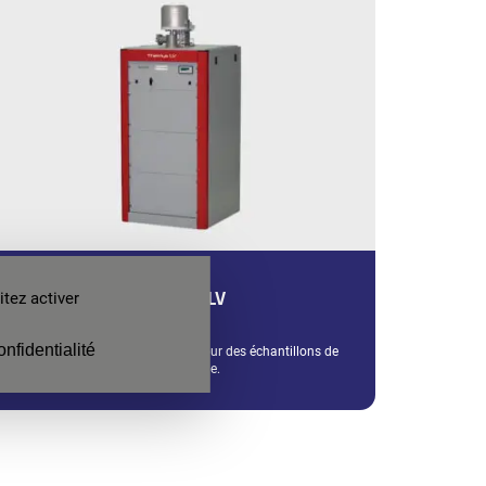
THEMYS LV
tez activer
onfidentialité
Votre plateforme polyvalente pour des échantillons de
large volume.