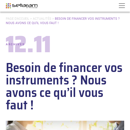
Panneau de gestion des cookies
Aller au contenu
Aller à la navigation
N
VOUS
PAGE D'ACCUEIL
>
ACTUALITÉS
>
BESOIN DE FINANCER VOS INSTRUMENTS ?
ÊTES
NOUS AVONS CE QU’IL VOUS FAUT !
ICI :
12.11
Date :
ARCHIVES
-
Catégories :
Besoin de financer vos
instruments ? Nous
avons ce qu’il vous
faut !