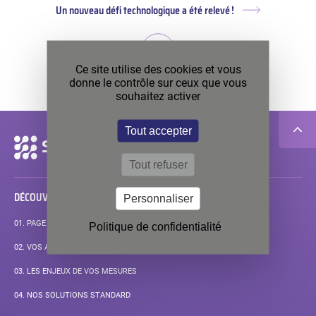
Un nouveau défi technologique a été relevé !
Article
suivant :
Ce site utilise des cookies et vous
RETOUR AUX ARCHIVES
donne le contrôle sur ceux que vous
souhaitez activer
Tout accepter
Navigation
secondaire
Tout refuser
DÉCOUVRIR
Personnaliser
01.
PAGE D’ACCUEIL
Politique de confidentialité
02.
VOS APPLICATIONS
03.
LES ENJEUX DE VOS MESURES
04.
NOS SOLUTIONS STANDARD