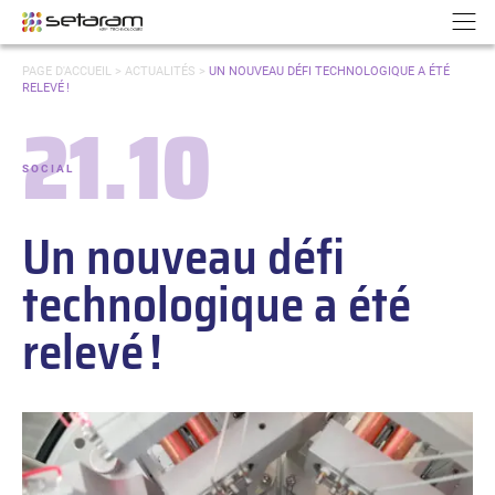
Panneau de gestion des cookies
Aller au contenu
Aller à la navigation
N
VOUS
PAGE D'ACCUEIL
>
ACTUALITÉS
>
UN NOUVEAU DÉFI TECHNOLOGIQUE A ÉTÉ
ÊTES
RELEVÉ !
ICI :
21.10
Date :
SOCIAL
-
Catégories :
Un nouveau défi
technologique a été
relevé !