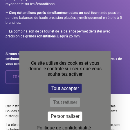
rayonnante sur les échantillons.
—
Cinq échantillons
pesés
simultanément dans un seul four
rendu possible
par cinq balances de haute précision placées symétriquement
en étoile
à 5
branches
.
—
La combinaison de ce four et de la balance permet de tester avec
précision de
grands échantillons jusqu’à
25
mm.
Si vous avez besoin d’une instrumentation personnalisée dans un
environnement spécifique, veuillez nous contacter. Nous serons heureux de
Ce site utilise des cookies et vous
vous conseiller et de développer une solution
pour vos besoins
.
donne le contrôle sur ceux que vous
souhaitez activer
CONTACTEZ
UN
SPÉCIALISTE
SETARAM
Tout accepter
Tout refuser
Cet instrument est situé dans le département
«
Chimie et Physique des
Solides et des Surfaces
»
de « l’Institut Jean
Lamour»
, l’un de nos clients
Personnaliser
historiques.
Il a été développé spécifiquement pour la thermogravimétrie cyclique, une
Politique de confidentialité
technique de pointe
destinée à
l’étude de la dynamique d’oxydation
,
du