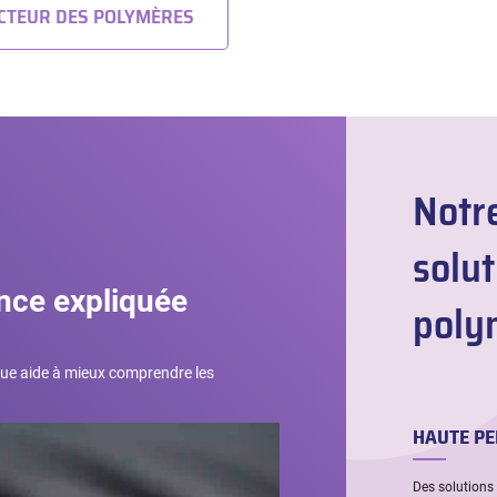
CTEUR DES POLYMÈRES
Notr
solut
ience expliquée
polym
que aide à mieux comprendre les
HAUTE P
Des solutions 