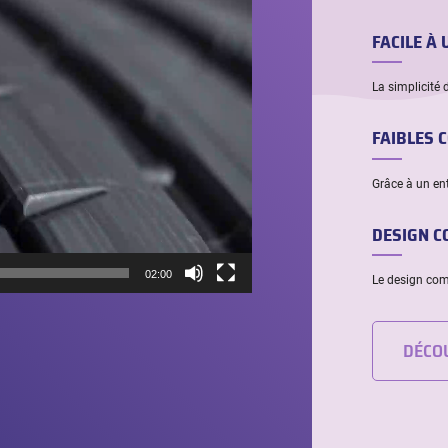
FACILE À 
La simplicité 
FAIBLES 
Grâce à un ent
DESIGN C
02:00
Le design com
DÉCO