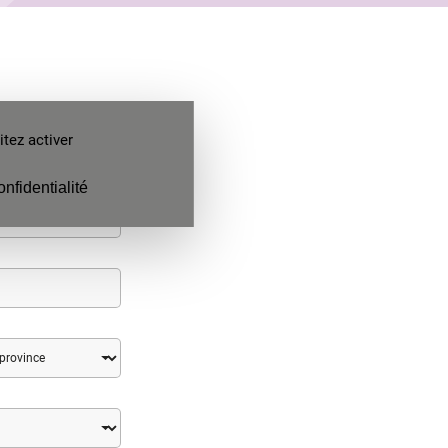
ez-nous.
tez activer
onfidentialité