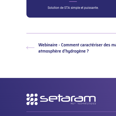
Solution de STA simple et puissante.
Webinaire - Comment caractériser des m
Article
atmosphère d'hydrogène ?
précédent :
Navigation
secondaire