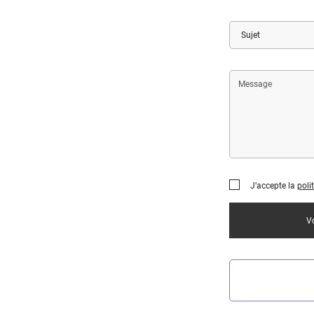
ou
de
Sujet
recherche
Message
J’accepte la
poli
Vo