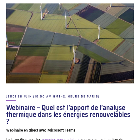
JEUDI 26 JUIN (10:00 AM GMT+2, HEURE DE PARIS)
–
Webinaire – Quel est l’apport de l’analyse
thermique dans les énergies renouvelables
?
Webinaire en direct avec Microsoft Teams
La transition vers les
énergies renouvelables
repose sur l’utilisation de