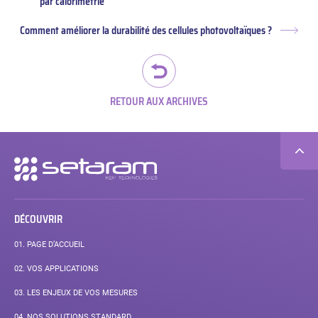
Article
par calorimétrie
précédent :
Comment améliorer la durabilité des cellules photovoltaïques ?
Artic
suiva
RETOUR AUX ARCHIVES
Navigation
secondaire
DÉCOUVRIR
01.
PAGE D’ACCUEIL
02.
VOS APPLICATIONS
03.
LES ENJEUX DE VOS MESURES
04.
NOS SOLUTIONS STANDARD