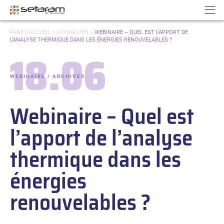
Panneau de gestion des cookies
Aller au contenu
Aller à la navigation
N
VOUS
PAGE D'ACCUEIL
>
ACTUALITÉS
>
WEBINAIRE – QUEL EST L’APPORT DE
ÊTES
L’ANALYSE THERMIQUE DANS LES ÉNERGIES RENOUVELABLES ?
ICI :
18.06
Date :
WEBINAIRE / ARCHIVES
-
Catégories :
Webinaire – Quel est
l’apport de l’analyse
thermique dans les
énergies
renouvelables ?