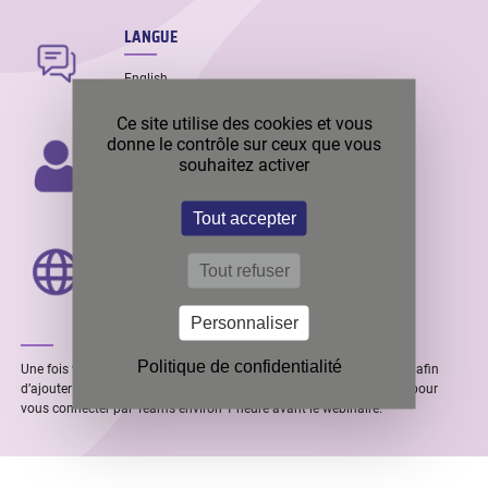
LANGUE
English
Ce site utilise des cookies et vous
INTERVENANT
donne le contrôle sur ceux que vous
souhaitez activer
Rémi ANDRÉ
Tout accepter
LOCALITÉ DE L’INTERVENANT
Tout refuser
Lyon (FRANCE)
Personnaliser
Politique de confidentialité
Une fois votre inscription effectuée, vous recevrez une confirmation afin
d’ajouter l’événement à votre calendrier. Enfin, vous recevrez le lien pour
vous connecter par Teams environ 1 heure avant le webinaire.