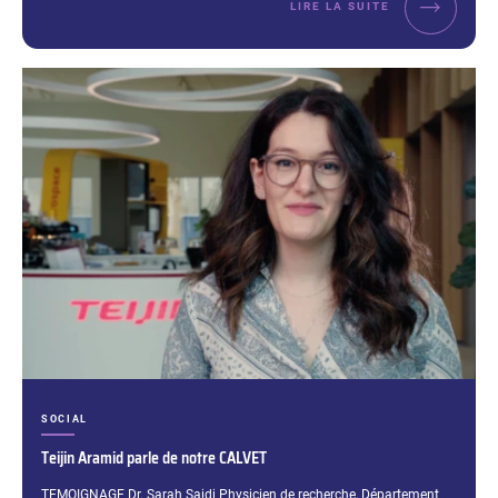
LIRE LA SUITE
CATÉGORIES :
SOCIAL
Teijin Aramid parle de notre CALVET
Extrait :
TEMOIGNAGE Dr. Sarah Saidi Physicien de recherche, Département