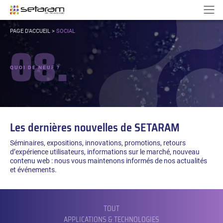
Panneau de gestion des cookies
Aller au contenu
Aller à la navigation
N
VOUS
PAGE D'ACCUEIL
>
SOCIAL
ÊTES
08.
ICI :
QUOI DE NEUF ?
Les dernières nouvelles de SETARAM
Séminaires, expositions, innovations, promotions, retours
d’expérience utilisateurs, informations sur le marché, nouveau
contenu web : nous vous maintenons informés de nos actualités
et événements.
FILTRER
PAR
CATÉGORIE :
TOUT
APPLICATIONS & TECHNOLOGIES