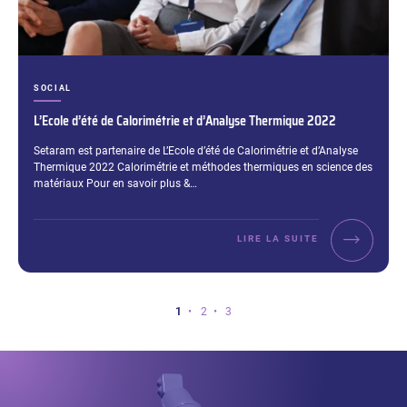
CATÉGORIES :
SOCIAL
L’Ecole d’été de Calorimétrie et d’Analyse Thermique 2022
Extrait :
Setaram est partenaire de L’Ecole d’été de Calorimétrie et d’Analyse
Thermique 2022 Calorimétrie et méthodes thermiques en science des
matériaux Pour en savoir plus &…
LIRE LA SUITE
Vous
Page
Page
Page
1
2
3
êtes
sur
la
page
1
sur