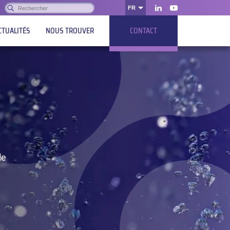
Rechercher :
FR
OK
LinkedIn
Youtube
CTUALITÉS
NOUS TROUVER
CONTACT
le