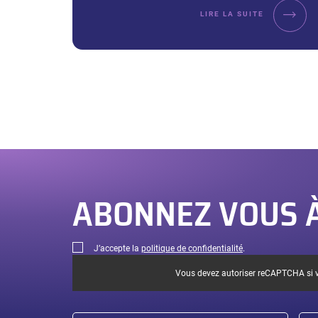
LIRE LA SUITE
Vous
êtes
sur
la
page
1
sur
ABONNEZ VOUS À
2.
J’accepte la
politique de confidentialité
.
Vous devez autoriser reCAPTCHA si vo