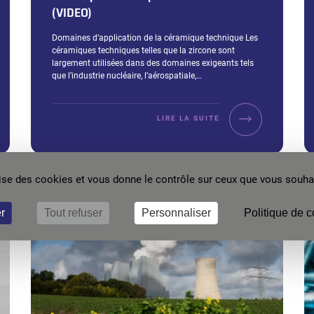
(VIDEO)
Extrait :
Domaines d’application de la céramique technique Les
céramiques techniques telles que la zircone sont
largement utilisées dans des domaines exigeants tels
que l’industrie nucléaire, l’aérospatiale,…
LIRE LA SUITE
ilise des cookies et vous donne le contrôle sur ceux que vous souhai
r
Tout refuser
Personnaliser
Politique de c