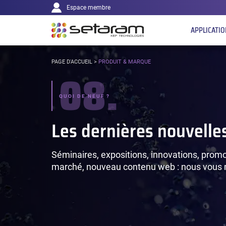
Navigation
Panneau de gestion des cookies
Aller au contenu
Aller à la navigation
Espace membre
principale
APPLICATI
VOUS
PAGE D'ACCUEIL
>
PRODUIT & MARQUE
08.
ÊTES
ICI :
QUOI DE NEUF ?
Les dernières nouvell
Séminaires, expositions, innovations, promot
marché, nouveau contenu web : nous vous 