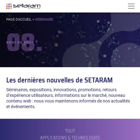
Panneau de gestion des cookies
Aller au contenu
Aller à la navigation
N
VOUS
PAGE D'ACCUEIL
>
WEBINAIRE
ÊTES
08.
ICI :
QUOI DE NEUF ?
Les dernières nouvelles de SETARAM
Séminaires, expositions, innovations, promotions, retours
d’expérience utilisateurs, informations sur le marché, nouveau
contenu web : nous vous maintenons informés de nos actualités
et événements.
FILTRER
PAR
CATÉGORIE :
TOUT
APPLICATIONS & TECHNOLOGIES