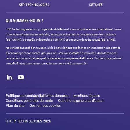
KEP TECHNOLOGIES
SETSAFE
QUI SOMMES-NOUS ?
KEP Technologies est un groupe industriel familial, innovant, diversifié et international. Nous
nous concentrons sur les activités / marques suivantes : la caractérisation des matériaux
(SETARAM), le contrôle industriel (SETSMART) et la mesure de radioactivité (SETSAFE).
Notre forte capacité d’innovation alliée à notre longue expérience en ingénierie nous permet
d’accompagner nos clients, groupes industriels et instituts de recherche, dans la mise en
œuvre de solutions fiables, qualitatives et économiquement efficaces. Toutes nos solutions
sont déployées dans le monde entier sur une variété de marchés.
Réseaux
sociaux
LinkedIn
Youtube
Liens
légaux
Politique de confidentialité des données
Mentions légales
Conditions générales de vente
Conditions générales d’achat
Plan du site
Gestion des cookies
© KEP TECHNOLOGIES 2026