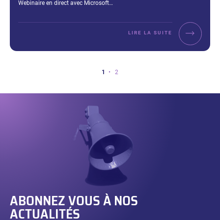
Webinaire en direct avec Microsoft…
LIRE LA SUITE
Vous
Page
Page
1
2
êtes
sur
la
page
1
sur
2.
ABONNEZ VOUS À NOS
ACTUALITÉS