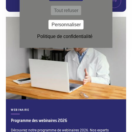
LIRE LA SUITE
Tout refuser
Personnaliser
Politique de confidentialité
CATÉGORIES :
WEBINAIRE
Programme des webinaires 2026
Extrait :
Découvrez notre programme de webinaires 2026. Nos experts