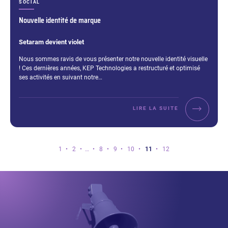
CATÉGORIES :
SOCIAL
Nouvelle identité de marque
Setaram devient violet
Extrait :
Nous sommes ravis de vous présenter notre nouvelle identité visuelle
! Ces dernières années, KEP Technologies a restructuré et optimisé
ses activités en suivant notre…
LIRE LA SUITE
Vous
Page
Page
Page
Page
Page
Page
Page
1
2
…
8
9
10
11
12
êtes
sur
la
page
11
sur
12.