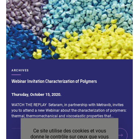
CATÉGORIES :
ARCHIVES
Webinar Invitation Characterization of Polymers
Thursday, October 15, 2020.
Extrait :
WATCH THE REPLAY Setaram, in partnership with Metravib, invites
you to attend a new Webinar about the characterization of polymers:
thermal, thermomechanical and viscoelastic properties that…
Ce site utilise des cookies et vous
LIRE LA SUITE
donne le contrôle sur ceux que vous