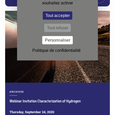
souhaitez activer
Tout accepter
Tout refuser
Personnaliser
Politique de confidentialité
CATÉGORIES :
ARCHIVES
Webinar Invitation Characterization of Hydrogen
Thursday, September 24, 2020